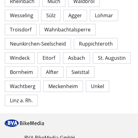
Rheinbach
Much
Waldbröl
Wesseling
Sülz
Agger
Lohmar
Troisdorf
Wahnbachtalsperre
Neunkirchen-Seelscheid
Ruppichteroth
Windeck
Eitorf
Asbach
St. Augustin
Bornheim
Alfter
Swisttal
Wachtberg
Meckenheim
Unkel
Linz a. Rh.
BVA BikeMedia GmbH