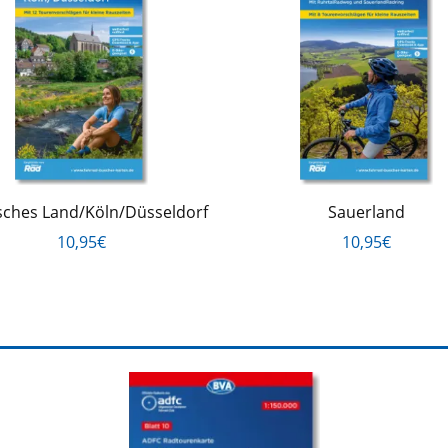
sches Land/Köln/Düsseldorf
Sauerland
10,95€
10,95€