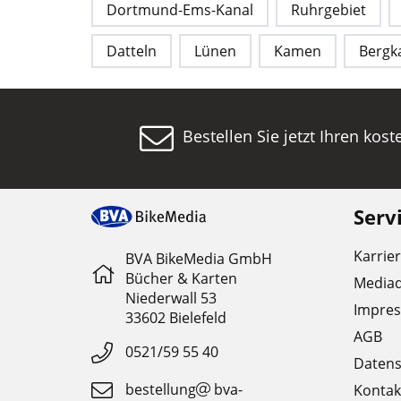
Dortmund-Ems-Kanal
Ruhrgebiet
Datteln
Lünen
Kamen
Berg
Bestellen Sie jetzt Ihren kos
Serv
Karrie
BVA BikeMedia GmbH
Bücher & Karten
Media
Niederwall 53
Impre
33602 Bielefeld
AGB
0521/59 55 40
Datens
bestellung
bva-
Kontak