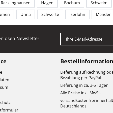
Recklinghausen
Hagen
Bochum
Schwelm
kamen
Unna
Schwerte
Iserlohn
Menden
E-Mail
tenlosen Newsletter
ice
Bestellinformatio
re
Lieferung auf Rechnung od
Bezahlung per PayPal
daten
Lieferung in ca. 3-5 Tagen
ssum
Alle Preise inkl. MwSt.
versandkostenfrei innerhal
chutz
Deutschlands
tformular