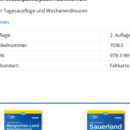
für Tagesausflüge und Wochenendtouren
esen
lage:
2. Auflag
tikelnummer:
70963
BN:
978-3-96
nbandart:
Faltkarte