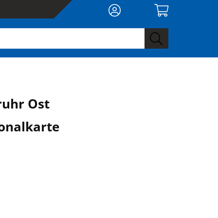
ruhr Ost
onalkarte
0