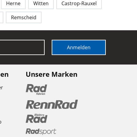
Herne
Witten
Castrop-Rauxel
Remscheid
Anmelden
nen
Unsere Marken
er
b