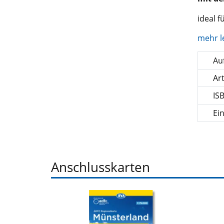
ideal 
mehr l
Auf
Ar
IS
Ei
Anschlusskarten