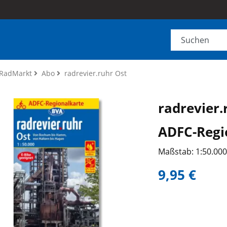
RadMarkt
Abo
radrevier.ruhr Ost
radrevier.
ADFC-Regi
Maßstab: 1:50.00
9,95 €