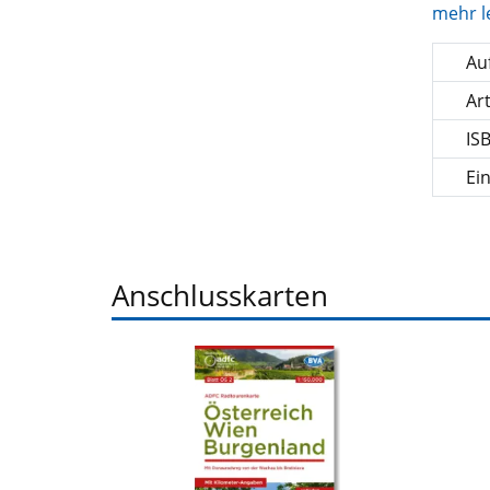
mehr l
Auf
Ar
IS
Ei
Anschlusskarten