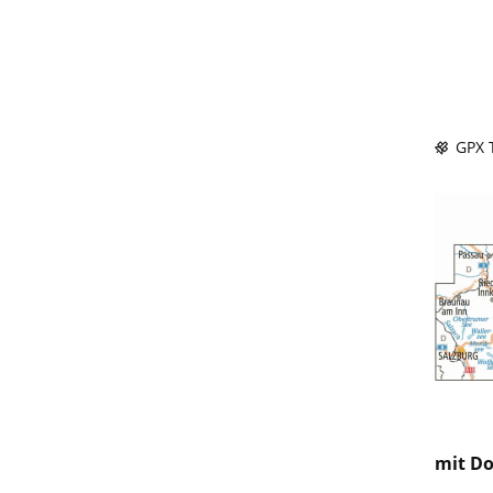
GPX T
mit D