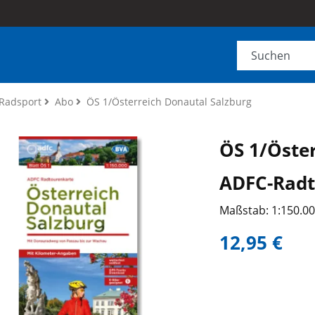
Radsport
Abo
ÖS 1/Österreich Donautal Salzburg
ÖS 1/Öste
ADFC-Radt
Maßstab: 1:150.0
12,95 €