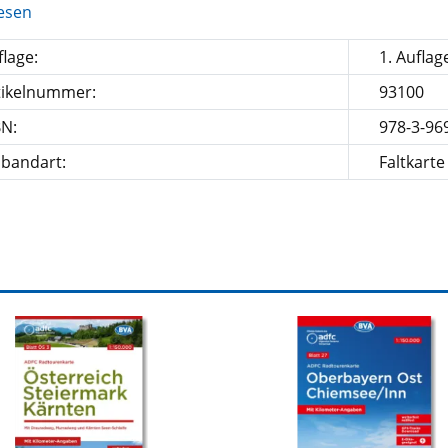
esen
lage:
1. Auflag
tikelnummer:
93100
BN:
978-3-96
nbandart:
Faltkarte