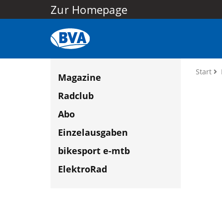
Zur Homepage
Start
Magazine
Radclub
Abo
Einzelausgaben
bikesport e-mtb
ElektroRad