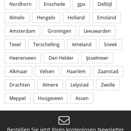
Nordhorn
Enschede
gpx
Delfzijl
Almelo
Hengelo
Holland
Emsland
Amsterdam
Groningen
Leeuwarden
Texel
Terschelling
Ameland
Sneek
Heerenveen
Den Helder
Ijsselmeer
Alkmaar
Velsen
Haarlem
Zaanstad
Drachten
Almere
Lelystad
Zwolle
Meppel
Hoogeveen
Assen
Bestellen Sie jetzt Ihren kostenlosen Newsletter