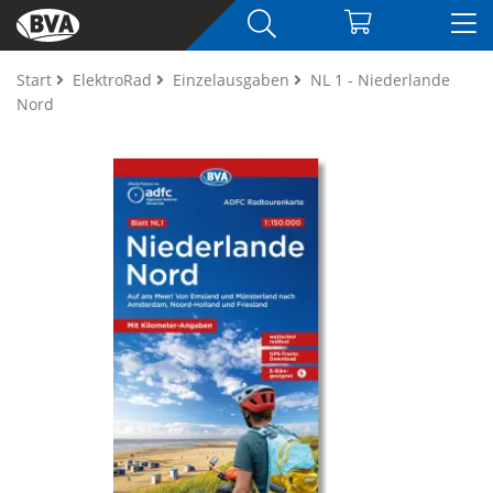
Start
ElektroRad
Einzelausgaben
NL 1 - Niederlande
Nord