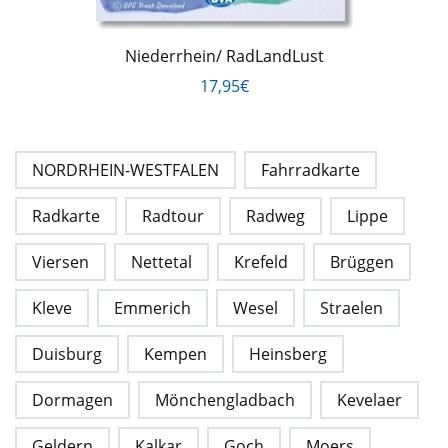
Niederrhein/ RadLandLust
17,95€
NORDRHEIN-WESTFALEN
Fahrradkarte
Radkarte
Radtour
Radweg
Lippe
Viersen
Nettetal
Krefeld
Brüggen
Kleve
Emmerich
Wesel
Straelen
Duisburg
Kempen
Heinsberg
Dormagen
Mönchengladbach
Kevelaer
Geldern
Kalkar
Goch
Moers