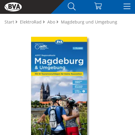
Start
ElektroRad
Abo
Magdeburg und Umgebung