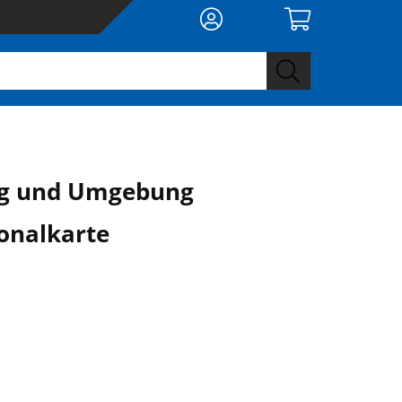
g und Umgebung
onalkarte
0