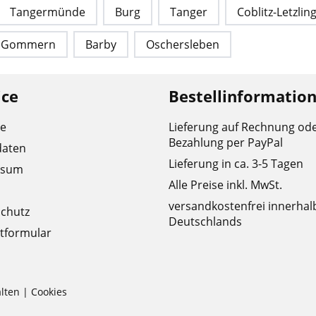
Tangermünde
Burg
Tanger
Coblitz-Letzlin
Gommern
Barby
Oschersleben
ice
Bestellinformatio
re
Lieferung auf Rechnung od
Bezahlung per PayPal
daten
Lieferung in ca. 3-5 Tagen
ssum
Alle Preise inkl. MwSt.
versandkostenfrei innerhal
chutz
Deutschlands
tformular
lten |
Cookies