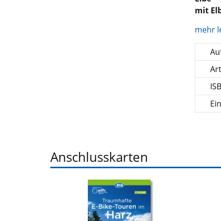
mit El
mehr l
Auf
Ar
IS
Ei
Anschlusskarten