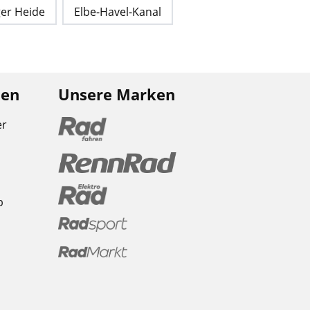
ger Heide
Elbe-Havel-Kanal
nen
Unsere Marken
er
b