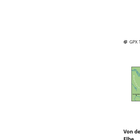
GPX T
Von de
Elbe