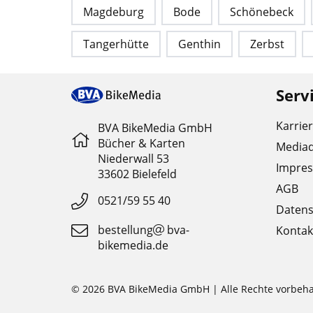
Magdeburg
Bode
Schönebeck
Tangerhütte
Genthin
Zerbst
Serv
Karrie
BVA BikeMedia GmbH
Bücher & Karten
Media
Niederwall 53
Impre
33602 Bielefeld
AGB
0521/59 55 40
Datens
bestellung
bva-
Kontak
bikemedia.de
© 2026 BVA BikeMedia GmbH | Alle Rechte vorbeha