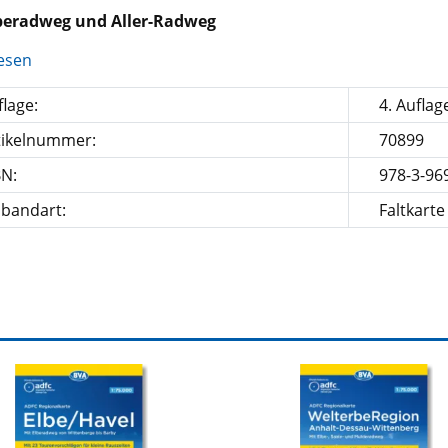
beradweg und Aller-Radweg
esen
lage:
4. Auflag
tikelnummer:
70899
BN:
978-3-96
nbandart:
Faltkarte