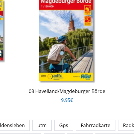
08 Havelland/Magdeburger Börde
9,95€
ldensleben
utm
Gps
Fahrradkarte
Radk