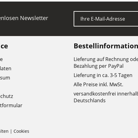
E-Mail
tenlosen Newsletter
ice
Bestellinformatio
re
Lieferung auf Rechnung od
Bezahlung per PayPal
daten
Lieferung in ca. 3-5 Tagen
ssum
Alle Preise inkl. MwSt.
versandkostenfrei innerhal
chutz
Deutschlands
tformular
lten |
Cookies