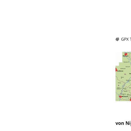
GPX T
von Ni