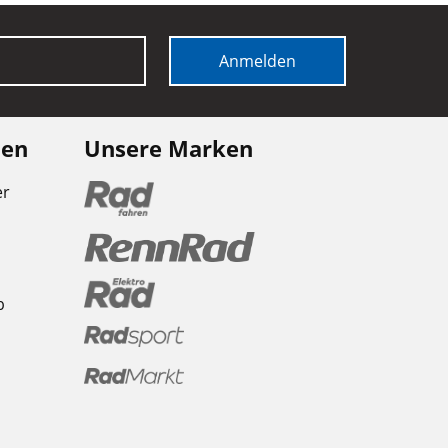
Anmelden
nen
Unsere Marken
er
b