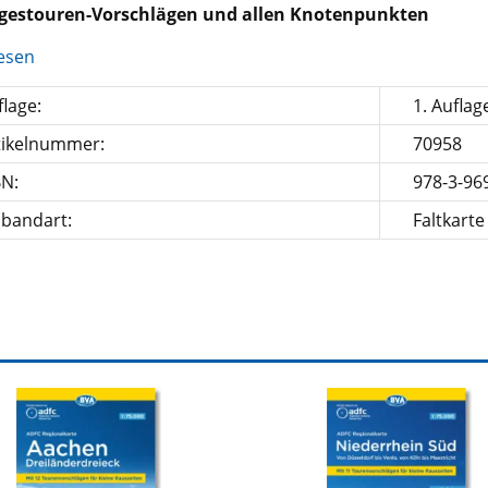
gestouren-Vorschlägen und allen Knotenpunkten
esen
lage:
1. Auflag
tikelnummer:
70958
BN:
978-3-96
nbandart:
Faltkarte