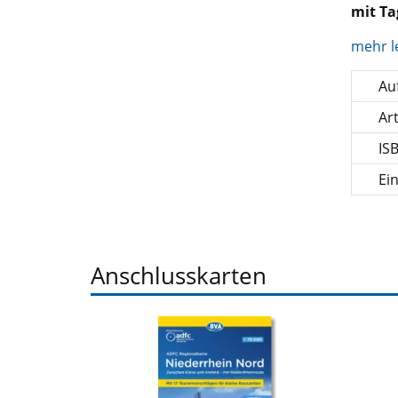
mit Ta
mehr l
Auf
Ar
IS
Ei
Anschlusskarten