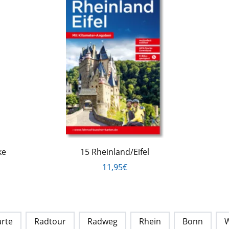
ke
15 Rheinland/Eifel
11,95€
rte
Radtour
Radweg
Rhein
Bonn
W