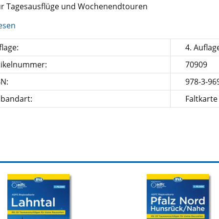
für Tagesausflüge und Wochenendtouren
esen
lage:
4. Auflag
tikelnummer:
70909
BN:
978-3-96
nbandart:
Faltkarte