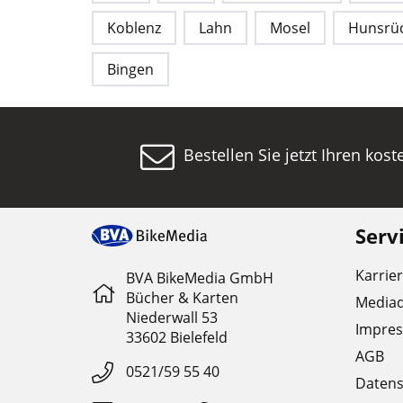
Koblenz
Lahn
Mosel
Hunsrü
Bingen
Bestellen Sie jetzt Ihren kos
Serv
Karrie
BVA BikeMedia GmbH
Bücher & Karten
Media
Niederwall 53
Impre
33602 Bielefeld
AGB
0521/59 55 40
Datens