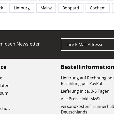
ck
Limburg
Mainz
Boppard
Cochem
E-Mail
tenlosen Newsletter
ice
Bestellinformatio
re
Lieferung auf Rechnung od
Bezahlung per PayPal
daten
Lieferung in ca. 3-5 Tagen
ssum
Alle Preise inkl. MwSt.
versandkostenfrei innerhal
chutz
Deutschlands