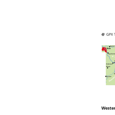
GPX T
Wester