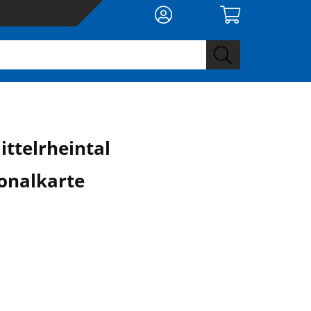
ttelrheintal
onalkarte
0