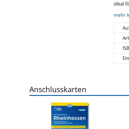
ideal 
mehr l
Auf
Ar
IS
Ei
Anschlusskarten