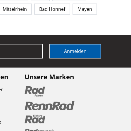
Mittelrhein
Bad Honnef
Mayen
Anmelden
nen
Unsere Marken
er
b