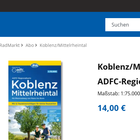
RadMarkt
Abo
Koblenz/Mittelrheintal
Koblenz/Mi
ADFC-Regi
Maßstab: 1:75.00
14,00 €