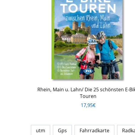
Rhein, Main u. Lahn/ Die 25 schönsten E-Bi
Touren
17,95€
utm
Gps
Fahrradkarte
Radka