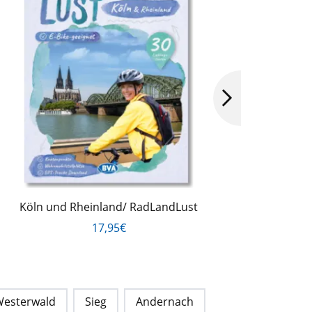
Köln und Rheinland/ RadLandLust
Mosel
17,95€
esterwald
Sieg
Andernach