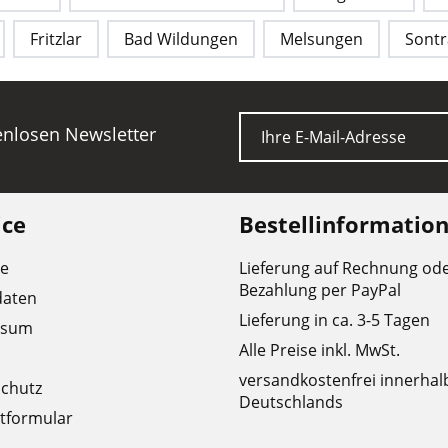
Fritzlar
Bad Wildungen
Melsungen
Sontr
E-Mail
tenlosen Newsletter
ice
Bestellinformatio
re
Lieferung auf Rechnung od
Bezahlung per PayPal
daten
Lieferung in ca. 3-5 Tagen
ssum
Alle Preise inkl. MwSt.
versandkostenfrei innerhal
chutz
Deutschlands
tformular