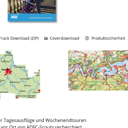
rack Download (ZIP)
Coverdownload
Produktsicherheit
für Tagesausflüge und Wochenendtouren
e vor Ort von ADFC-Scouts recherchiert