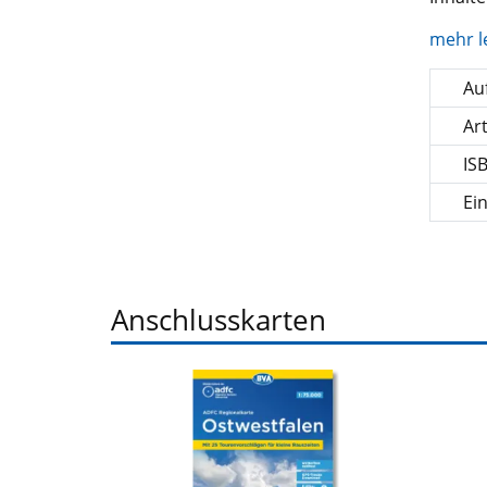
mehr l
Auf
Ar
IS
Ei
Anschlusskarten