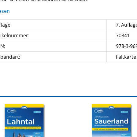
esen
lage:
7. Auflag
tikelnummer:
70841
BN:
978-3-96
nbandart:
Faltkarte