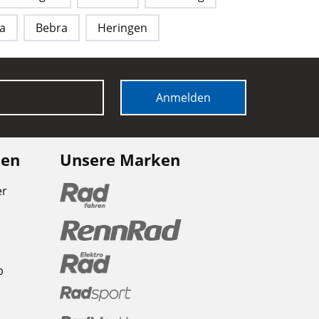
a
Bebra
Heringen
Anmelden
nen
Unsere Marken
er
b