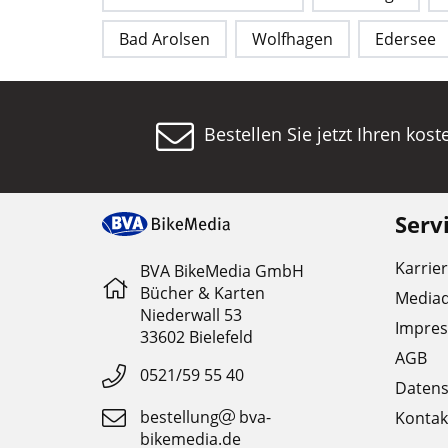
Bad Arolsen
Wolfhagen
Edersee
Bestellen Sie jetzt Ihren kos
Serv
Karrie
BVA BikeMedia GmbH
Bücher & Karten
Media
Niederwall 53
Impre
33602 Bielefeld
AGB
0521/59 55 40
Datens
bestellung
bva-
Kontak
bikemedia.de