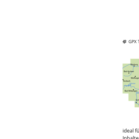
GPX T
ideal 
Inhalt