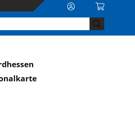
rdhessen
onalkarte
0