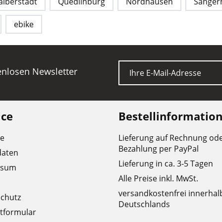
alberstadt
Quedlinburg
Nordhausen
Sanger
ebike
E-Mail
tenlosen Newsletter
ice
Bestellinformatio
re
Lieferung auf Rechnung od
Bezahlung per PayPal
daten
Lieferung in ca. 3-5 Tagen
ssum
Alle Preise inkl. MwSt.
versandkostenfrei innerhal
chutz
Deutschlands
tformular