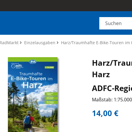
RadMarkt
Einzelausgaben
Harz/Traumhafte E-Bike-Touren im 
Harz/Trau
Harz
ADFC-Regi
Maßstab: 1:75.00
14,00 €