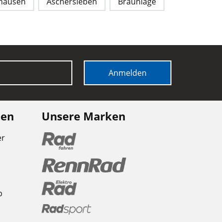
hausen
Aschersleben
Braunlage
Anmelden
nen
Unsere Marken
er
b