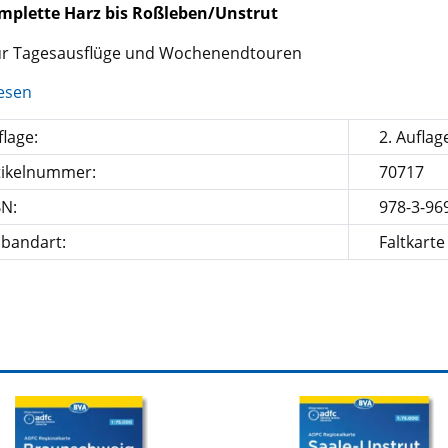
mplette Harz bis Roßleben/Unstrut
für Tagesausflüge und Wochenendtouren
esen
lage:
2. Auflag
tikelnummer:
70717
BN:
978-3-96
nbandart:
Faltkarte