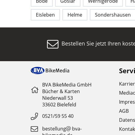
Bode
Goslar
Wernigerode
H
Eisleben
Helme
Sondershausen
Bestellen Sie jetzt Ihren kos
Serv
Karrie
BVA BikeMedia GmbH
Bücher & Karten
Media
Niederwall 53
Impre
33602 Bielefeld
AGB
0521/59 55 40
Datens
bestellung
bva-
Kontak