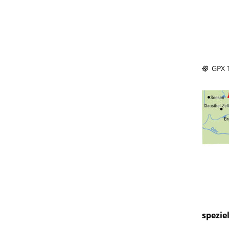
GPX T
spezie