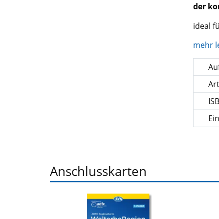
der ko
ideal 
mehr l
Auf
Ar
IS
Ei
Anschlusskarten