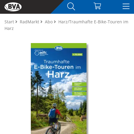
Start
RadMarkt
Abo
Harz/Traumhafte E-Bike-Touren im
Harz