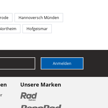
rode
Hannoversch Münden
Northeim
Hofgeismar
Anmelden
nen
Unsere Marken
er