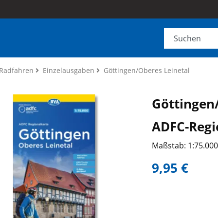
Radfahren
Einzelausgaben
Göttingen/Oberes Leinetal
Göttingen
ADFC-Regi
Maßstab: 1:75.00
9,95 €