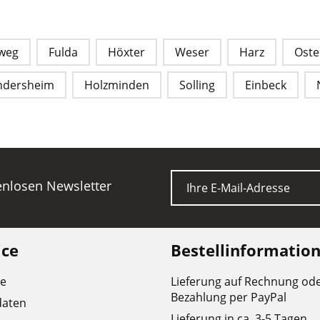
weg
Fulda
Höxter
Weser
Harz
Oste
ndersheim
Holzminden
Solling
Einbeck
E-Mail
tenlosen Newsletter
ice
Bestellinformatio
re
Lieferung auf Rechnung od
Bezahlung per PayPal
daten
Lieferung in ca. 3-5 Tagen