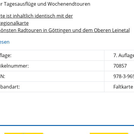
für Tagesausflüge und Wochenendtouren
te ist inhaltlich identisch mit der
egionalkarte
hönsten Radtouren in Göttingen und dem Oberen Leinetal
esen
lage:
7. Auflag
tikelnummer:
70857
BN:
978-3-96
nbandart:
Faltkarte