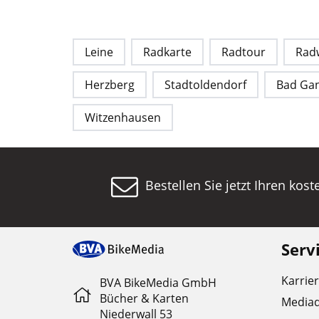
Leine
Radkarte
Radtour
Rad
Herzberg
Stadtoldendorf
Bad Ga
Witzenhausen
Bestellen Sie jetzt Ihren kos
Serv
Karrie
BVA BikeMedia GmbH
Bücher & Karten
Media
Niederwall 53