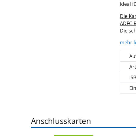
ideal 
Die Kar
ADFC-R
Die sc
mehr l
Auf
Ar
IS
Ei
Anschlusskarten