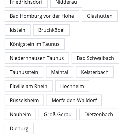
Friedrichsdorf
Nidderau
Bad Homburg vor der Höhe
Glashütten
Idstein
Bruchköbel
Königstein im Taunus
Niedernhausen Taunus
Bad Schwalbach
Taunusstein
Maintal
Kelsterbach
Eltville am Rhein
Hochheim
Rüsselsheim
Mörfelden-Walldorf
Nauheim
Groß-Gerau
Dietzenbach
Dieburg