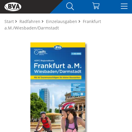
Start
Radfahren
Einzelausgaben
Frankfurt
a.M./Wiesbaden/Darmstadt