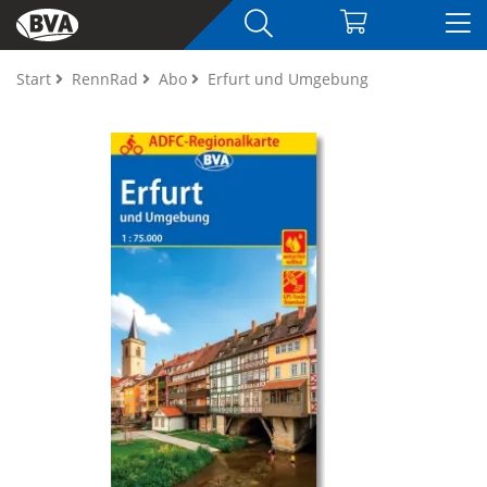
Start
RennRad
Abo
Erfurt und Umgebung