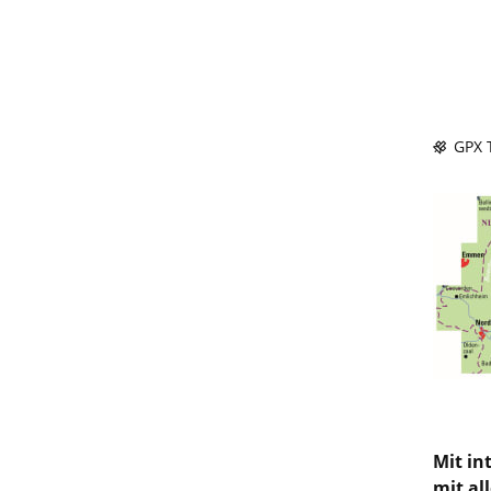
GPX T
Mit in
mit al