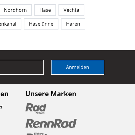
Nordhorn
Hase
Vechta
enkanal
Haselünne
Haren
Anmelden
nen
Unsere Marken
er