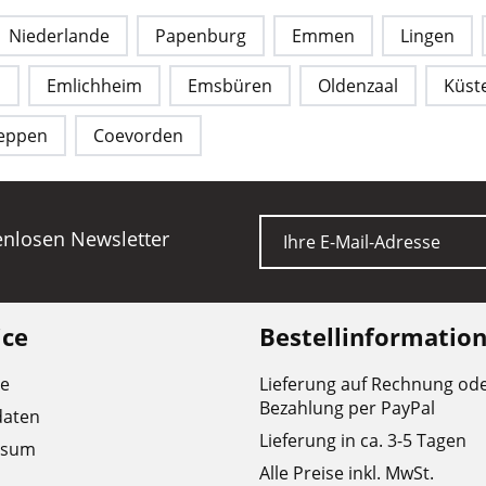
Niederlande
Papenburg
Emmen
Lingen
m
Emlichheim
Emsbüren
Oldenzaal
Küst
eppen
Coevorden
E-Mail
tenlosen Newsletter
ice
Bestellinformatio
re
Lieferung auf Rechnung od
Bezahlung per PayPal
daten
Lieferung in ca. 3-5 Tagen
ssum
Alle Preise inkl. MwSt.