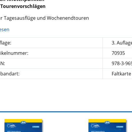
 Tourenvorschlägen
für Tagesausflüge und Wochenendtouren
esen
lage:
3. Auflag
tikelnummer:
70935
BN:
978-3-96
nbandart:
Faltkarte