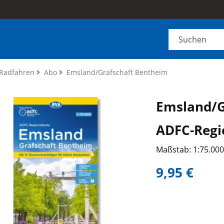
Radfahren
Abo
Emsland/Grafschaft Bentheim
Emsland/G
ADFC-Regi
Maßstab: 1:75.00
9,95 €