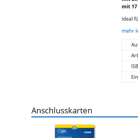
mit 17
ideal 
mehr l
Auf
Ar
IS
Ei
Anschlusskarten