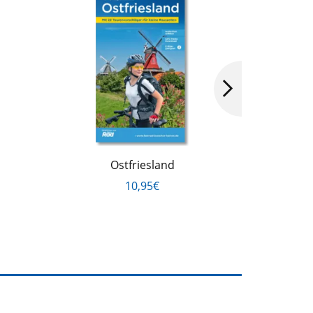
Ostfriesland
Münsterla
10,95€