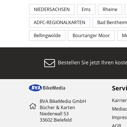
NIEDERSACHSEN
Ems
Rheine
ADFC-REGIONALKARTEN
Bad Benthei
Bellingwolde
Bourtanger Moor
M
Bestellen Sie jetzt Ihren kos
Serv
Karrie
BVA BikeMedia GmbH
Bücher & Karten
Media
Niederwall 53
Impre
33602 Bielefeld
AGB