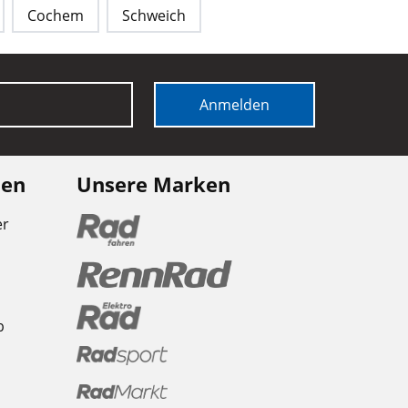
Cochem
Schweich
Anmelden
nen
Unsere Marken
er
b