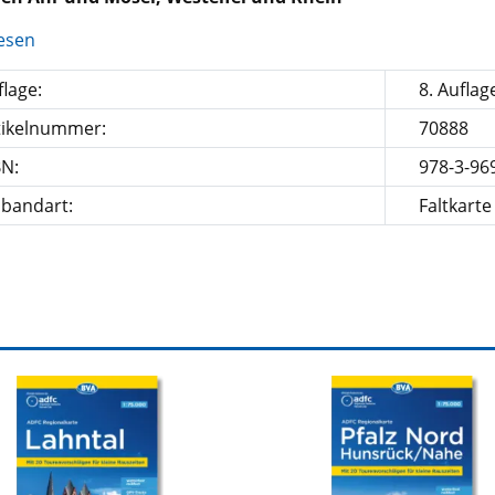
esen
lage:
8. Auflag
tikelnummer:
70888
BN:
978-3-96
nbandart:
Faltkarte