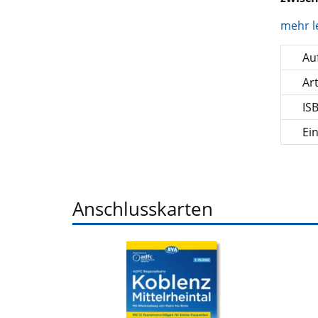
mehr l
Auf
Ar
IS
Ei
Anschlusskarten