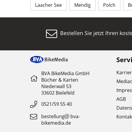
Laacher See
Mendig
Polch
B
Bestellen Sie jetzt Ihren kos
Serv
Karrie
BVA BikeMedia GmbH
Bücher & Karten
Media
Niederwall 53
Impre
33602 Bielefeld
AGB
0521/59 55 40
Datens
bestellung
bva-
Kontak
bikemedia.de