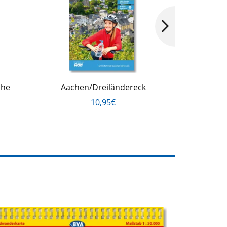
ahe
Aachen/Dreiländereck
Trie
10,95€