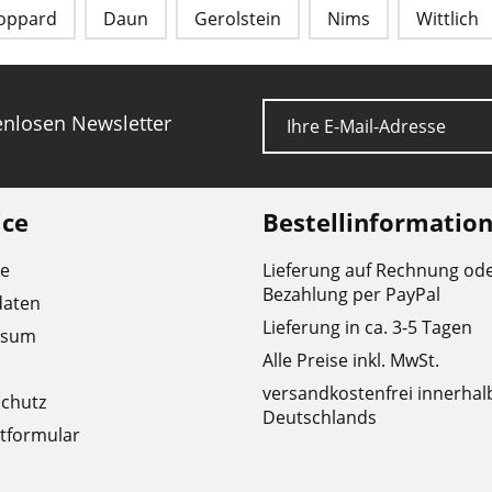
oppard
Daun
Gerolstein
Nims
Wittlich
E-Mail
tenlosen Newsletter
ice
Bestellinformatio
re
Lieferung auf Rechnung od
Bezahlung per PayPal
daten
Lieferung in ca. 3-5 Tagen
ssum
Alle Preise inkl. MwSt.
versandkostenfrei innerhal
chutz
Deutschlands
tformular