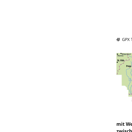
GPX T
mit We
zwisch