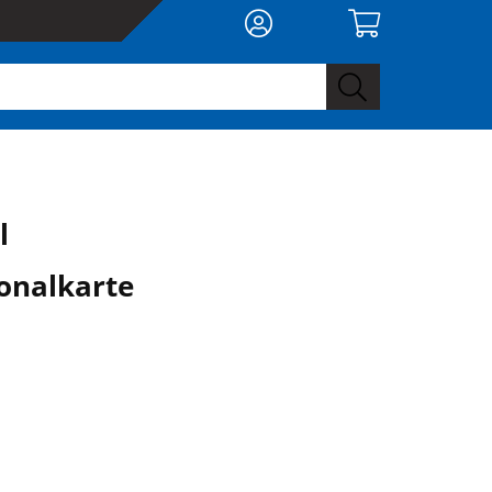
l
onalkarte
0