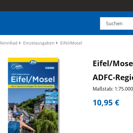
RennRad
Einzelausgaben
Eifel/Mosel
Eifel/Mose
ADFC-Regi
Maßstab: 1:75.00
10,95 €