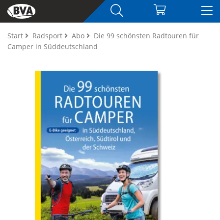
Start
Radsport
Abo
Die 99 schönsten Radtouren für
Camper in Süddeutschland