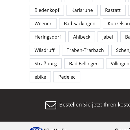
Biedenkopf
Karlsruhe
Rastatt
Weener
Bad Säckingen
Künzelsau
Heringsdorf
Ahlbeck
Jabel
B
Wilsdruff
Traben-Trarbach
Schen
Straßburg
Bad Bellingen
Villinge
ebike
Pedelec
Bestellen Sie jetzt Ihren kos