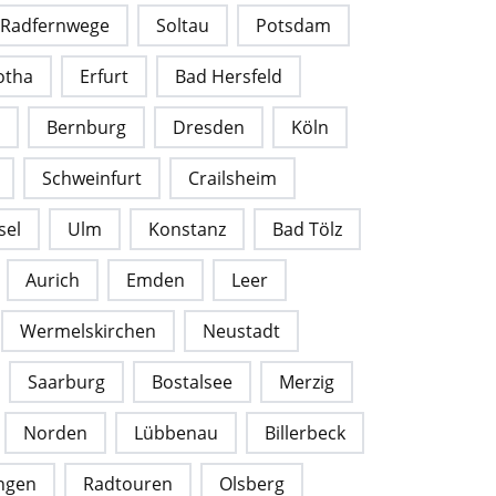
 Radfernwege
Soltau
Potsdam
otha
Erfurt
Bad Hersfeld
Bernburg
Dresden
Köln
Schweinfurt
Crailsheim
sel
Ulm
Konstanz
Bad Tölz
Aurich
Emden
Leer
Wermelskirchen
Neustadt
Saarburg
Bostalsee
Merzig
Norden
Lübbenau
Billerbeck
ngen
Radtouren
Olsberg