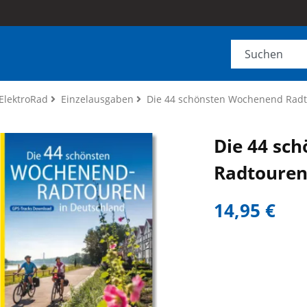
ElektroRad
Einzelausgaben
Die 44 schönsten Wochenend Radt
Die 44 sc
Radtouren
14,95 €