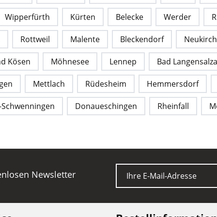
Wipperfürth
Kürten
Belecke
Werder
R
Rottweil
Malente
Bleckendorf
Neukirc
ad Kösen
Möhnesee
Lennep
Bad Langensalz
gen
Mettlach
Rüdesheim
Hemmersdorf
n-Schwenningen
Donaueschingen
Rheinfall
M
E-Mail
tenlosen Newsletter