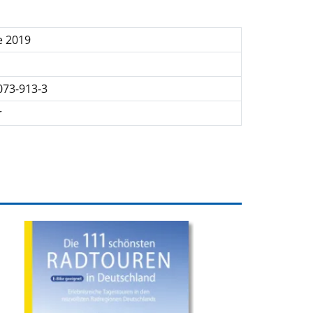
e 2019
073-913-3
r