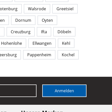
otenburg
Walsrode
Greetsiel
hen
Dornum
Oyten
a
Creuzburg
Ifta
Döbeln
Hohenlohe
Ellwangen
Kehl
eersburg
Pappenheim
Kochel
Anmelden