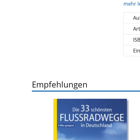
mehr l
Auf
Ar
IS
Ei
Empfehlungen