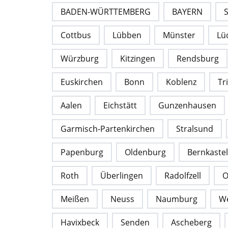
BADEN-WÜRTTEMBERG
BAYERN
Cottbus
Lübben
Münster
Lü
Würzburg
Kitzingen
Rendsburg
Euskirchen
Bonn
Koblenz
Tr
Aalen
Eichstätt
Gunzenhausen
Garmisch-Partenkirchen
Stralsund
Papenburg
Oldenburg
Bernkaste
Roth
Überlingen
Radolfzell
O
Meißen
Neuss
Naumburg
We
Havixbeck
Senden
Ascheberg