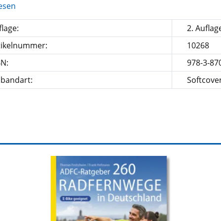
esen
lage:
2. Auflag
tikelnummer:
10268
BN:
978-3-87
nbandart:
Softcove