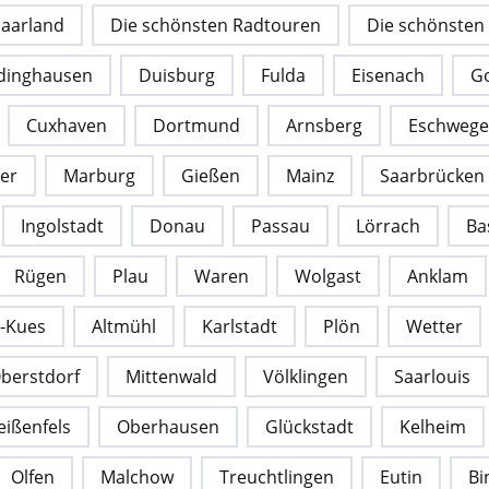
Saarland
Die schönsten Radtouren
Die schönsten
dinghausen
Duisburg
Fulda
Eisenach
G
Cuxhaven
Dortmund
Arnsberg
Eschwege
ier
Marburg
Gießen
Mainz
Saarbrücken
Ingolstadt
Donau
Passau
Lörrach
Ba
Rügen
Plau
Waren
Wolgast
Anklam
l-Kues
Altmühl
Karlstadt
Plön
Wetter
berstdorf
Mittenwald
Völklingen
Saarlouis
ißenfels
Oberhausen
Glückstadt
Kelheim
Olfen
Malchow
Treuchtlingen
Eutin
Bi