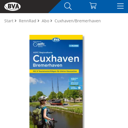
Start
RennRad
Abo
Cuxhaven/Bremerhaven