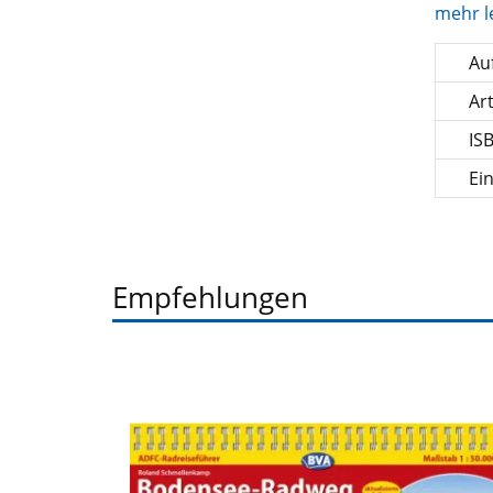
mehr l
Auf
Ar
IS
Ei
Empfehlungen