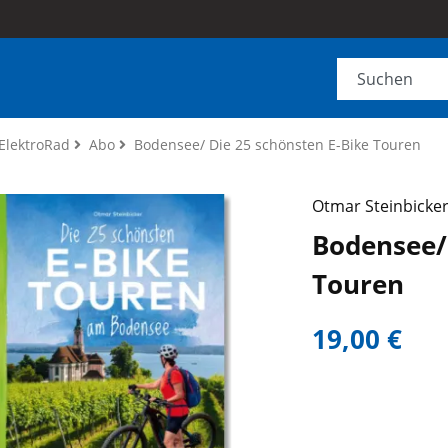
ElektroRad
Abo
Bodensee/ Die 25 schönsten E-Bike Touren
Otmar Steinbicke
Bodensee/ 
Touren
19,00 €