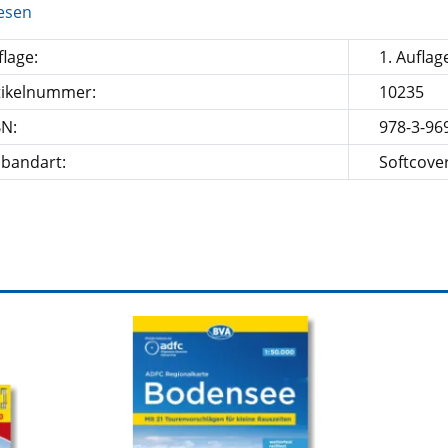
esen
lage:
1. Auflag
tikelnummer:
10235
BN:
978-3-96
nbandart:
Softcove