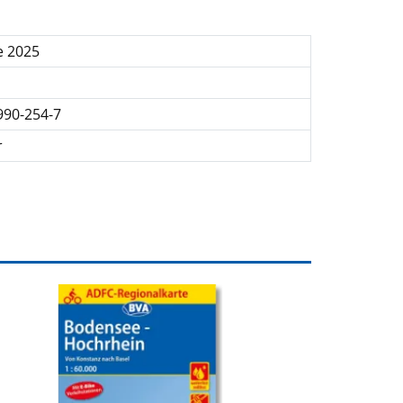
e 2025
990-254-7
r