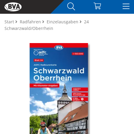
Start
Radfahren
Einzelausgaben
24
Schwarzwald/Oberrhein