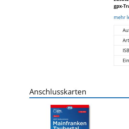
gpx-T
mehr l
Auf
Ar
IS
Ei
Anschlusskarten