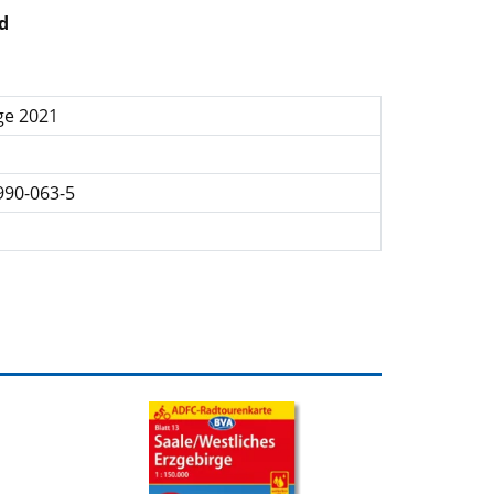
d
ge 2021
990-063-5