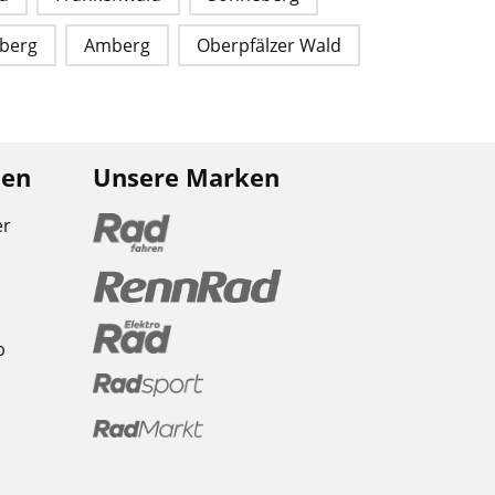
berg
Amberg
Oberpfälzer Wald
nen
Unsere Marken
er
b