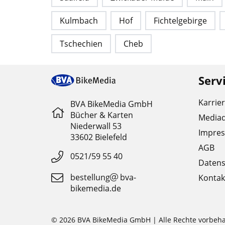
Kulmbach
Hof
Fichtelgebirge
Tschechien
Cheb
Serv
Karrie
BVA BikeMedia GmbH
Bücher & Karten
Media
Niederwall 53
Impre
33602 Bielefeld
AGB
0521/59 55 40
Datens
bestellung
bva-
Kontak
bikemedia.de
© 2026 BVA BikeMedia GmbH | Alle Rechte vorbeha