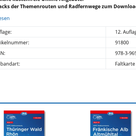
racks der Themenrouten und Radfernwege zum Downloa
esen
lage:
12. Aufla
tikelnummer:
91800
BN:
978-3-96
nbandart:
Faltkarte