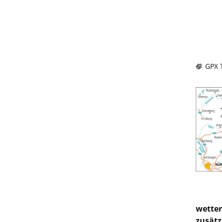
GPX T
wetter
zusätz