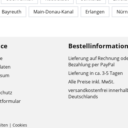
Bayreuth
Main-Donau-Kanal
Erlangen
Nürn
ice
Bestellinformatio
re
Lieferung auf Rechnung od
Bezahlung per PayPal
daten
Lieferung in ca. 3-5 Tagen
ssum
Alle Preise inkl. MwSt.
versandkostenfrei innerhal
chutz
Deutschlands
tformular
lten |
Cookies