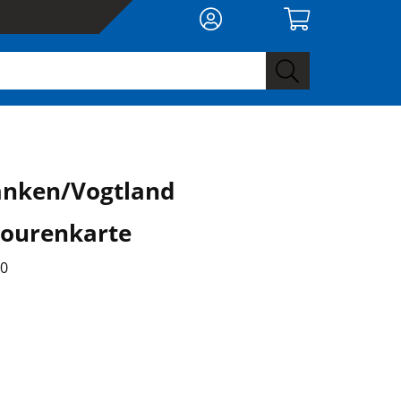
anken/Vogtland
ourenkarte
00