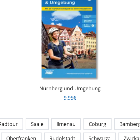
Nürnberg und Umgebung
9,95€
Radtour
Saale
Ilmenau
Coburg
Bamber
Oberfranken
Rudolstadt
Schwarza
Zwicka