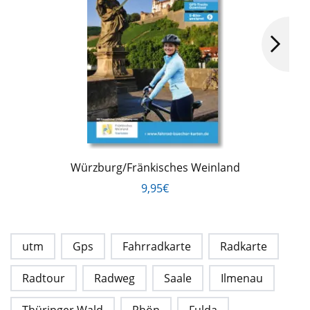
Würzburg/Fränkisches Weinland
9,95€
utm
Gps
Fahrradkarte
Radkarte
Radtour
Radweg
Saale
Ilmenau
Thüringer Wald
Rhön
Fulda