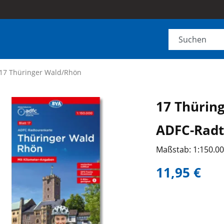
17 Thüringer Wald/Rhön
17 Thürin
ADFC-Radt
Maßstab: 1:150.0
11,95 €