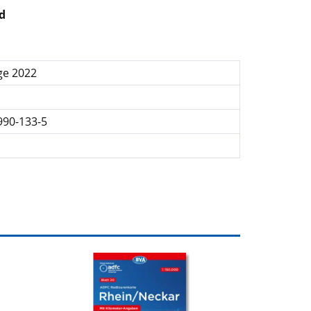
d
ge 2022
990-133-5