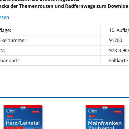
racks der Themenrouten und Radfernwege zum Downloa
esen
lage:
10. Aufla
tikelnummer:
91700
BN:
978-3-96
nbandart:
Faltkarte