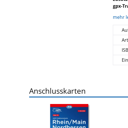
gpx-T
mehr l
Auf
Ar
IS
Ei
Anschlusskarten