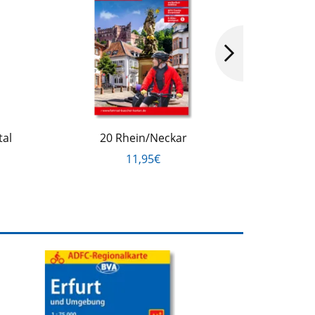
tal
20 Rhein/Neckar
11 Ostw
11,95€