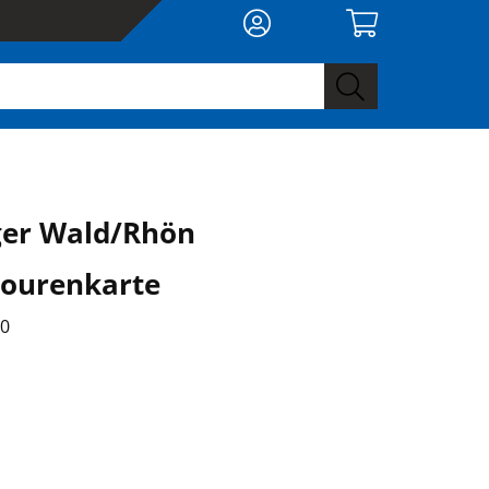
ger Wald/Rhön
ourenkarte
00