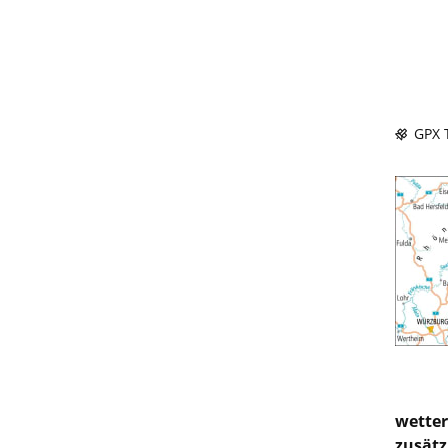
GPX T
wetter
zusätz