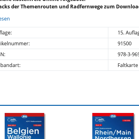
racks der Themenrouten und Radfernwege zum Downloa
esen
lage:
15. Aufla
tikelnummer:
91500
BN:
978-3-96
nbandart:
Faltkarte