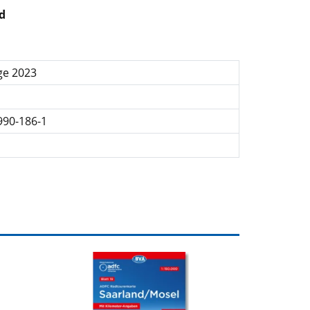
d
ge 2023
990-186-1