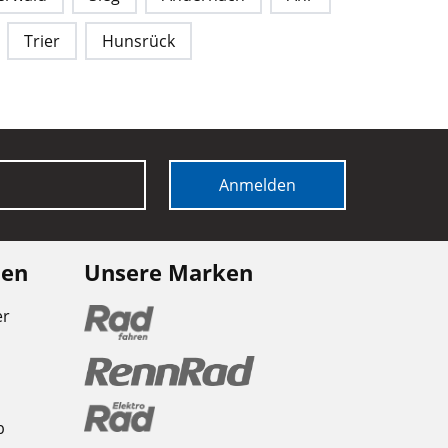
Trier
Hunsrück
Anmelden
nen
Unsere Marken
er
b