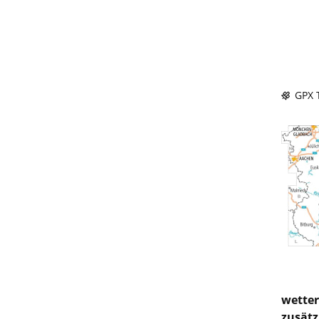
GPX T
wetter
zusätz