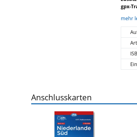
gpx-T
mehr l
Auf
Ar
IS
Ei
Anschlusskarten