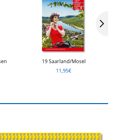
sen
19 Saarland/Mosel
10 Münst
11,95€