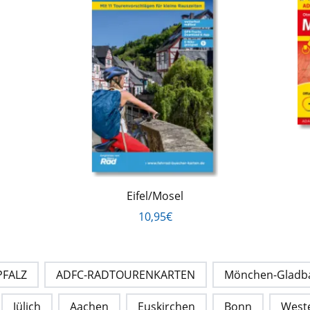
Eifel/Mosel
10,95€
PFALZ
ADFC-RADTOURENKARTEN
Mönchen-Gladb
Jülich
Aachen
Euskirchen
Bonn
West