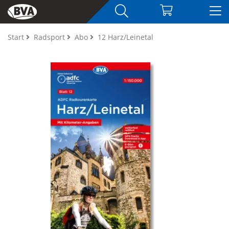
Start
Radsport
Abo
12 Harz/Leinetal