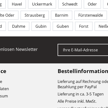
g
Havel
Uckermark
Schwedt
Oder
lte Oder
Strausberg
Barnim
Fürstenwalde
d
Dahme
Gubin
Guben
Forst
Neiß
E-Mail
tenlosen Newsletter
ice
Bestellinformatio
re
Lieferung auf Rechnung od
Bezahlung per PayPal
daten
Lieferung in ca. 3-5 Tagen
ssum
Alle Preise inkl. MwSt.