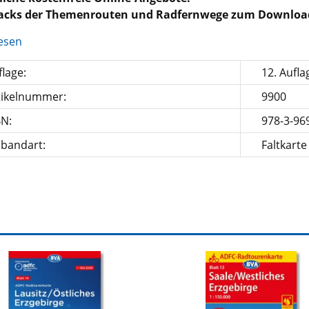
racks der Themenrouten und Radfernwege zum Downloa
esen
lage:
12. Aufla
tikelnummer:
9900
BN:
978-3-96
nbandart:
Faltkarte