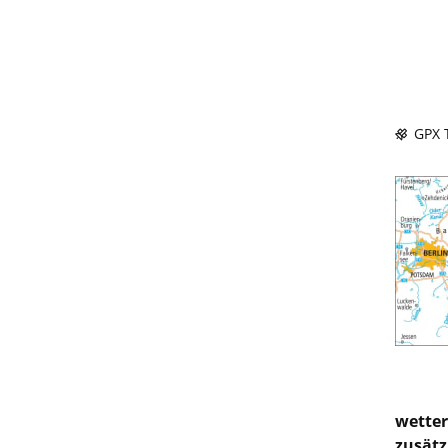
GPX T
wetter
zusätz