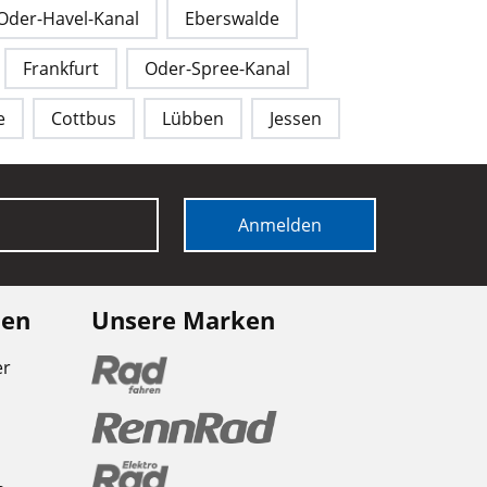
Oder-Havel-Kanal
Eberswalde
Frankfurt
Oder-Spree-Kanal
e
Cottbus
Lübben
Jessen
Anmelden
nen
Unsere Marken
er