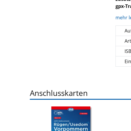
gpx-T
mehr l
Auf
Ar
IS
Ei
Anschlusskarten