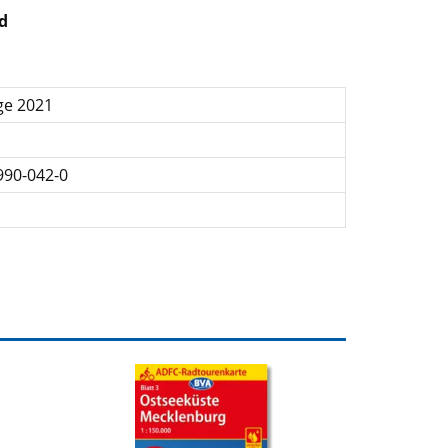
d
ge 2021
990-042-0