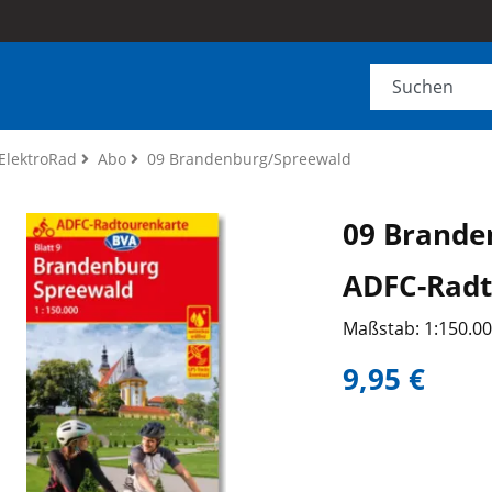
ElektroRad
Abo
09 Brandenburg/Spreewald
09 Brande
ADFC-Radt
Maßstab: 1:150.0
9,95 €