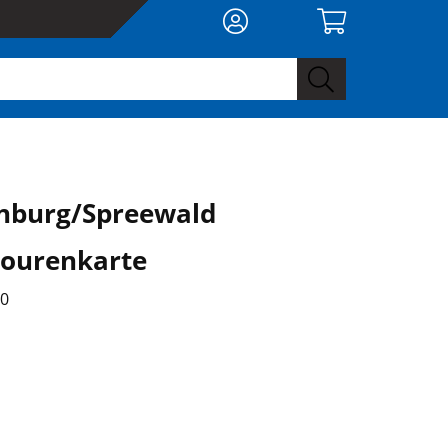
nburg/Spreewald
ourenkarte
00