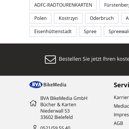
ADFC-RADTOURENKARTEN
Fürstenber
Polen
Kostrzyn
Oderbruch
A
Eisenhüttenstadt
Spree
Spreewal
Bestellen Sie jetzt Ihren kos
Serv
Karrie
BVA BikeMedia GmbH
Bücher & Karten
Media
Niederwall 53
Impre
33602 Bielefeld
AGB
0521/59 55 40