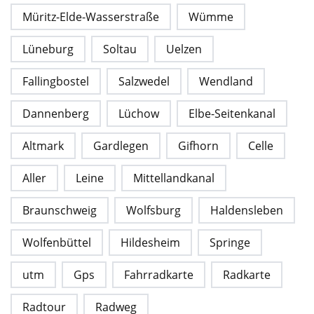
Müritz-Elde-Wasserstraße
Wümme
Lüneburg
Soltau
Uelzen
Fallingbostel
Salzwedel
Wendland
Dannenberg
Lüchow
Elbe-Seitenkanal
Altmark
Gardlegen
Gifhorn
Celle
Aller
Leine
Mittellandkanal
Braunschweig
Wolfsburg
Haldensleben
Wolfenbüttel
Hildesheim
Springe
utm
Gps
Fahrradkarte
Radkarte
Radtour
Radweg