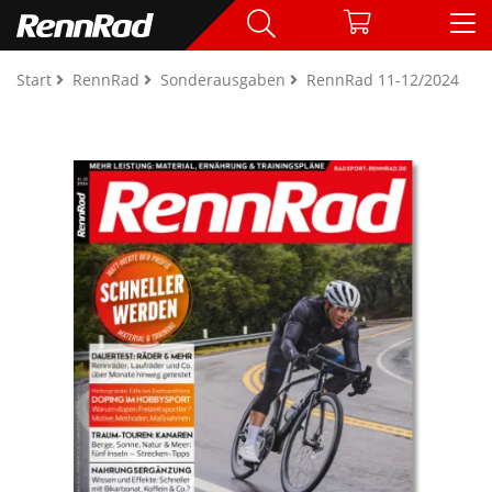
Start
RennRad
Sonderausgaben
RennRad 11-12/2024