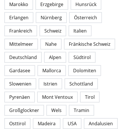
Marokko
Erzgebirge
Hunsrück
Erlangen
Nürnberg
Österreich
Frankreich
Schweiz
Italien
Mittelmeer
Nahe
Fränkische Schweiz
Deutschland
Alpen
Südtirol
Gardasee
Mallorca
Dolomiten
Slowenien
Istrien
Schottland
Pyrenäen
Mont Ventoux
Tirol
Großglockner
Wels
Tramin
Osttirol
Madeira
USA
Andalusien